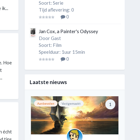
Soort: Serie
k...
Tijd aflevering: 0
0
Jan Cox, a Painter's Odyssey
Door Gast
Soort: Film
Speelduur: 1uur 15min
0
e. Hoe
t
.
Laatste nieuws
Aanbevolen
Vastgemaakt
1
n écht
d tips