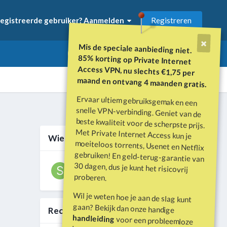
Registreren
egistreerde gebruiker? Aanmelden
Mis de speciale aanbieding niet.
85% korting op Private Internet
Access VPN, nu slechts €1,75 per
maand en ontvang 4 maanden gratis.
Ervaar ultiem gebruiksgemak en een
snelle VPN-verbinding. Geniet van de
beste kwaliteit voor de scherpste prijs.
Met Private Internet Access kun je
moeiteloos torrents, Usenet en Netflix
gebruiken! En geld-terug-garantie van
30 dagen, dus je kunt het risicovrij
Alle activiteit
Wie zijn er online?
proberen.
Wil je weten hoe je aan de slag kunt
gaan? Bekijk dan onze handige
Recente prestaties
handleiding
voor een probleemloze