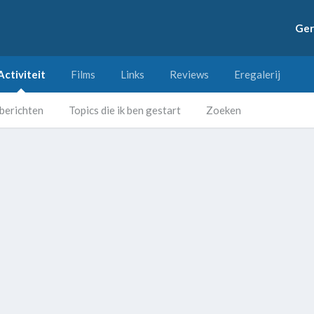
Ger
Activiteit
Films
Links
Reviews
Eregalerij
berichten
Topics die ik ben gestart
Zoeken