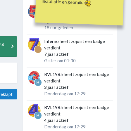
installatie en gebruik.
lenny05186
heeft zojuist een
badge verdient
5 jaar actief
18 uur geleden
Inferno
heeft zojuist een badge
ng
verdient
7 jaar actief
Gister om 01:30
BVL1985
heeft zojuist een badge
verdient
3 jaar actief
Donderdag om 17:29
eklapt
BVL1985
heeft zojuist een badge
verdient
4 jaar actief
Donderdag om 17:29