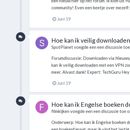
ben nieuw hier op het forum. Ik kom uit H
community! Even een beetje over mezelf: i
Juni 19
Hoe kan ik veilig downloade
SpotPlanet
voegde een een discussie to
Forumdiscussie: Downloaden via Nieuwsgr
kan ik veilig downloaden met een VPN zond
meer. Alvast dank! Expert: TechGuru Hey J
Juni 19
Hoe kan ik Engelse boeken 
filmkijken
voegde een een discussie toe 
Onderwerp: Hoe kan ik Engelse boeken do
een boekenfanaat, maar ik vind het lasti