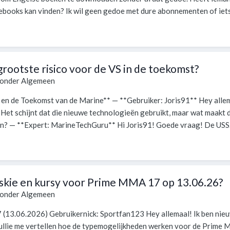
 ebooks kan vinden? Ik wil geen gedoe met dure abonnementen of iets.
grootste risico voor de VS in de toekomst?
 onder
Algemeen
 en de Toekomst van de Marine** — **Gebruiker: Joris91** Hey allem
d. Het schijnt dat die nieuwe technologieën gebruikt, maar wat maakt 
en? — **Expert: MarineTechGuru** Hi Joris91! Goede vraag! De USS.
skie en kursy voor Prime MMA 17 op 13.06.26?
 onder
Algemeen
13.06.2026) Gebruikernick: Sportfan123 Hey allemaal! Ik ben nieu
llie me vertellen hoe de typemogelijkheden werken voor de Prime