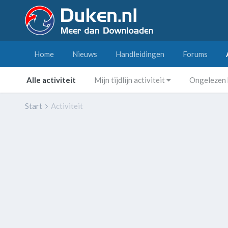
Home
Nieuws
Handleidingen
Forums
Alle activiteit
Mijn tijdlijn activiteit
Ongelezen 
Start
Activiteit