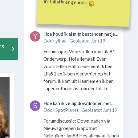
installatie en gebruik.
Gebruiker: SportFan123 Hey
allemaal! Wat is er precies gebeurd
met Davey Hearn? Ik las iets over...
Hoe houd ik al mijn bestanden netjes
georganiseerd zonder gek te
Door
yihaa
·
Geplaatst
Juni 19
ng
worden?
Forumtopic: Voorstellen van Lila91
Onderwerp: Hoi allemaal! Even
voorstellen Hallo iedereen! Ik ben
Lila91 en ik ben nieuw hier op het
forum. Ik kom uit Haarlem en ik ben
super enthousiast om deel uit te...
Hoe kan ik veilig downloaden met
een VPN zonder technische kennis?
Door
SpotPlanet
·
Geplaatst
Juni 19
Forumdiscussie: Downloaden via
Nieuwsgroepen & Spotnet
Gebruiker: Jan88 Hey allemaal, ik heb