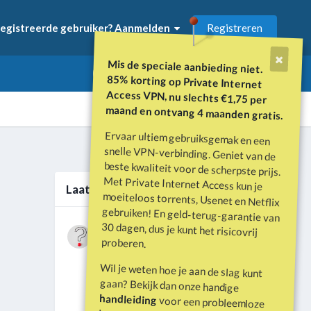
Registreren
egistreerde gebruiker? Aanmelden
Mis de speciale aanbieding niet.
85% korting op Private Internet
Access VPN, nu slechts €1,75 per
maand en ontvang 4 maanden gratis.
Ervaar ultiem gebruiksgemak en een
snelle VPN-verbinding. Geniet van de
beste kwaliteit voor de scherpste prijs.
Met Private Internet Access kun je
moeiteloos torrents, Usenet en Netflix
gebruiken! En geld-terug-garantie van
30 dagen, dus je kunt het risicovrij
Alle activiteit
Laatste berichten
Wat is er gebeurd met Davey Hearn
proberen.
en de vandalisatie van het
Door
Vraagbaak
·
Geplaatst
Juni 21
Washington Reflecting Pool?
Wil je weten hoe je aan de slag kunt
Forumdiscussie: Davey Hearn:
gaan? Bekijk dan onze handige
Former Olympian Denies Vandalising
handleiding
voor een probleemloze
Washington Reflecting Pool