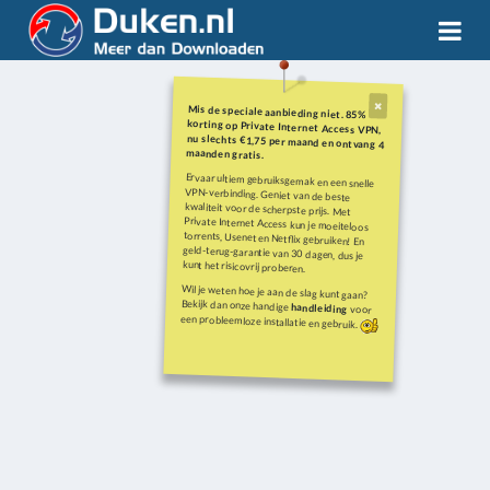
Mis de speciale aanbieding niet. 85%
korting op Private Internet Access VPN,
nu slechts €1,75 per maand en ontvang 4
maanden gratis.
Ervaar ultiem gebruiksgemak en een snelle
VPN-verbinding. Geniet van de beste
kwaliteit voor de scherpste prijs. Met
Private Internet Access kun je moeiteloos
torrents, Usenet en Netflix gebruiken! En
geld-terug-garantie van 30 dagen, dus je
kunt het risicovrij proberen.
Wil je weten hoe je aan de slag kunt gaan?
Bekijk dan onze handige
handleiding
voor
een probleemloze installatie en gebruik.