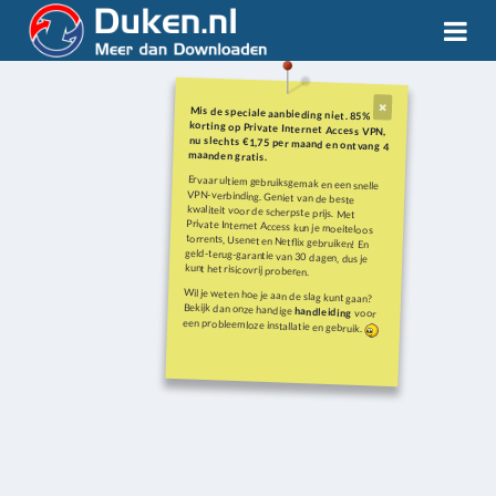
Mis de speciale aanbieding niet. 85%
korting op Private Internet Access VPN,
nu slechts €1,75 per maand en ontvang 4
maanden gratis.
Ervaar ultiem gebruiksgemak en een snelle
VPN-verbinding. Geniet van de beste
kwaliteit voor de scherpste prijs. Met
Private Internet Access kun je moeiteloos
torrents, Usenet en Netflix gebruiken! En
geld-terug-garantie van 30 dagen, dus je
kunt het risicovrij proberen.
Wil je weten hoe je aan de slag kunt gaan?
Bekijk dan onze handige
handleiding
voor
een probleemloze installatie en gebruik.