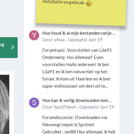
installatie en gebruik.
Gebruiker: SportFan123 Hey
allemaal! Wat is er precies gebeurd
met Davey Hearn? Ik las iets over...
Hoe houd ik al mijn bestanden netjes
georganiseerd zonder gek te
Door
yihaa
·
Geplaatst
Juni 19
ng
worden?
Forumtopic: Voorstellen van Lila91
Onderwerp: Hoi allemaal! Even
voorstellen Hallo iedereen! Ik ben
Lila91 en ik ben nieuw hier op het
forum. Ik kom uit Haarlem en ik ben
super enthousiast om deel uit te...
Hoe kan ik veilig downloaden met
een VPN zonder technische kennis?
Door
SpotPlanet
·
Geplaatst
Juni 19
Forumdiscussie: Downloaden via
Nieuwsgroepen & Spotnet
Gebruiker: Jan88 Hey allemaal, ik heb