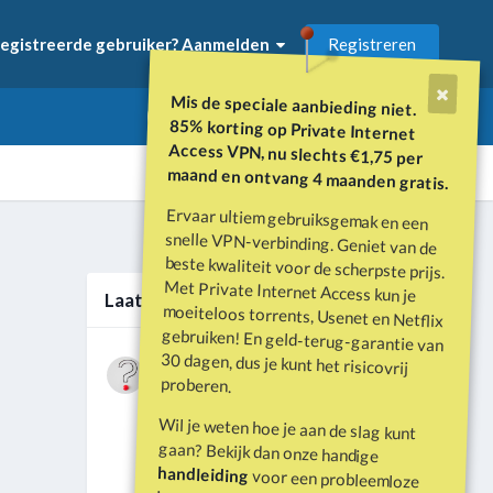
Registreren
egistreerde gebruiker? Aanmelden
Mis de speciale aanbieding niet.
85% korting op Private Internet
Access VPN, nu slechts €1,75 per
maand en ontvang 4 maanden gratis.
Ervaar ultiem gebruiksgemak en een
snelle VPN-verbinding. Geniet van de
beste kwaliteit voor de scherpste prijs.
Met Private Internet Access kun je
moeiteloos torrents, Usenet en Netflix
gebruiken! En geld-terug-garantie van
30 dagen, dus je kunt het risicovrij
Alle activiteit
Laatste berichten
Wat is er gebeurd met Davey Hearn
proberen.
en de vandalisatie van het
Door
Vraagbaak
·
Geplaatst
Juni 21
Washington Reflecting Pool?
Wil je weten hoe je aan de slag kunt
Forumdiscussie: Davey Hearn:
gaan? Bekijk dan onze handige
Former Olympian Denies Vandalising
handleiding
voor een probleemloze
Washington Reflecting Pool