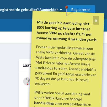
Registreren
egistreerde gebruiker? Aanmelden
Mis de speciale aanbieding niet.
85% korting op Private Internet
Access VPN, nu slechts €1,75 per
maand en ontvang 4 maanden gratis.
Ervaar ultiem gebruiksgemak en een
snelle VPN-verbinding. Geniet van de
beste kwaliteit voor de scherpste prijs.
Met Private Internet Access kun je
moeiteloos torrents, Usenet en Netflix
gebruiken! En geld-terug-garantie van
30 dagen, dus je kunt het risicovrij
Alle activiteit
Laatste berichten
Wat is er gebeurd met Davey Hearn
proberen.
en de vandalisatie van het
Door
Vraagbaak
·
Geplaatst
Juni 21
Washington Reflecting Pool?
Wil je weten hoe je aan de slag kunt
Forumdiscussie: Davey Hearn:
gaan? Bekijk dan onze handige
Former Olympian Denies Vandalising
handleiding
voor een probleemloze
Washington Reflecting Pool