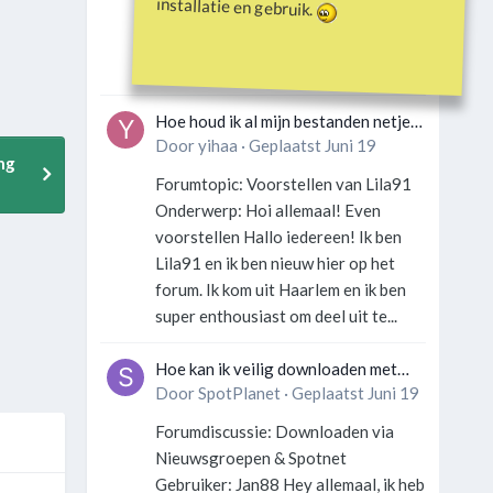
installatie en gebruik.
Gebruiker: SportFan123 Hey
allemaal! Wat is er precies gebeurd
met Davey Hearn? Ik las iets over...
Hoe houd ik al mijn bestanden netjes
georganiseerd zonder gek te
Door
yihaa
·
Geplaatst
Juni 19
ng
worden?
Forumtopic: Voorstellen van Lila91
Onderwerp: Hoi allemaal! Even
voorstellen Hallo iedereen! Ik ben
Lila91 en ik ben nieuw hier op het
forum. Ik kom uit Haarlem en ik ben
super enthousiast om deel uit te...
Hoe kan ik veilig downloaden met
een VPN zonder technische kennis?
Door
SpotPlanet
·
Geplaatst
Juni 19
Forumdiscussie: Downloaden via
Nieuwsgroepen & Spotnet
Gebruiker: Jan88 Hey allemaal, ik heb