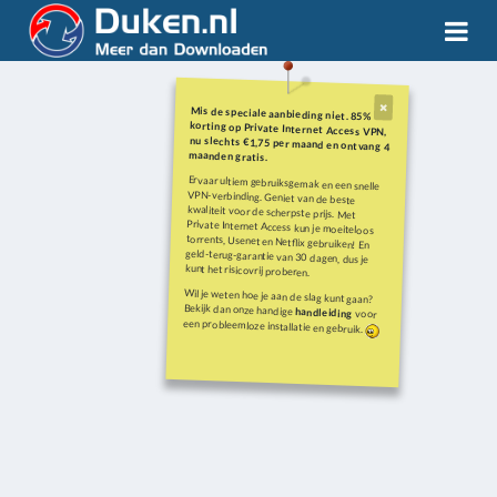
Mis de speciale aanbieding niet. 85%
korting op Private Internet Access VPN,
nu slechts €1,75 per maand en ontvang 4
maanden gratis.
Ervaar ultiem gebruiksgemak en een snelle
VPN-verbinding. Geniet van de beste
kwaliteit voor de scherpste prijs. Met
Private Internet Access kun je moeiteloos
torrents, Usenet en Netflix gebruiken! En
geld-terug-garantie van 30 dagen, dus je
kunt het risicovrij proberen.
Wil je weten hoe je aan de slag kunt gaan?
Bekijk dan onze handige
handleiding
voor
een probleemloze installatie en gebruik.