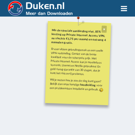
Mis de speciale aanbieding niet. 85%
korting op Private Internet Access VPN,
nu slechts €1,75 per maand en ontvang 4
maanden gratis.
Ervaar ultiem gebruiksgemak en een snelle
VPN-verbinding. Geniet van de beste
kwaliteit voor de scherpste prijs. Met
Private Internet Access kun je moeiteloos
torrents, Usenet en Netflix gebruiken! En
geld-terug-garantie van 30 dagen, dus je
kunt het risicovrij proberen.
Wil je weten hoe je aan de slag kunt gaan?
Bekijk dan onze handige
handleiding
voor
een probleemloze installatie en gebruik.