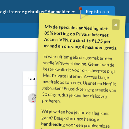
Registreren
egistreerde gebruiker? Aanmelden
Mis de speciale aanbieding niet.
85% korting op Private Internet
Access VPN, nu slechts €1,75 per
maand en ontvang 4 maanden gratis.
Ervaar ultiem gebruiksgemak en een
snelle VPN-verbinding. Geniet van de
beste kwaliteit voor de scherpste prijs.
Met Private Internet Access kun je
moeiteloos torrents, Usenet en Netflix
gebruiken! En geld-terug-garantie van
30 dagen, dus je kunt het risicovrij
Alle activiteit
Laatste berichten
Wat is er gebeurd met Davey Hearn
proberen.
en de vandalisatie van het
Door
Vraagbaak
·
Geplaatst
Juni 21
Washington Reflecting Pool?
Wil je weten hoe je aan de slag kunt
Forumdiscussie: Davey Hearn:
gaan? Bekijk dan onze handige
Former Olympian Denies Vandalising
handleiding
voor een probleemloze
Washington Reflecting Pool