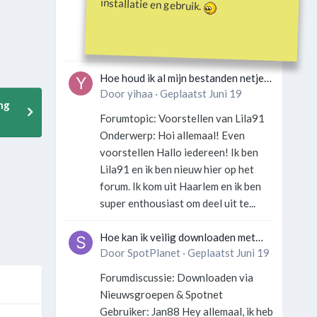
installatie en gebruik.
Gebruiker: SportFan123 Hey
allemaal! Wat is er precies gebeurd
met Davey Hearn? Ik las iets over...
Hoe houd ik al mijn bestanden netjes
georganiseerd zonder gek te
Door
yihaa
·
Geplaatst
Juni 19
ng
worden?
Forumtopic: Voorstellen van Lila91
Onderwerp: Hoi allemaal! Even
voorstellen Hallo iedereen! Ik ben
Lila91 en ik ben nieuw hier op het
forum. Ik kom uit Haarlem en ik ben
super enthousiast om deel uit te...
Hoe kan ik veilig downloaden met
een VPN zonder technische kennis?
Door
SpotPlanet
·
Geplaatst
Juni 19
Forumdiscussie: Downloaden via
Nieuwsgroepen & Spotnet
Gebruiker: Jan88 Hey allemaal, ik heb