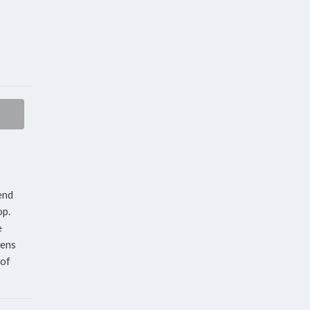
end
op.
e
wens
 of