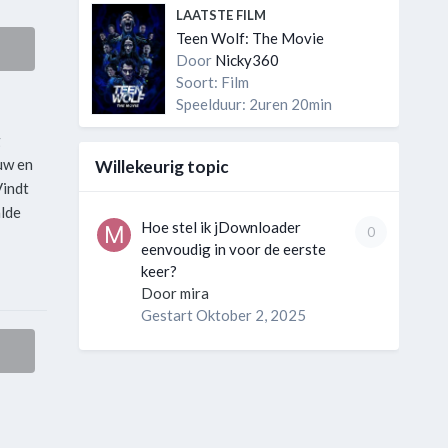
LAATSTE FILM
Teen Wolf: The Movie
Door
Nicky360
Soort: Film
Speelduur: 2uren 20min
g
uw en
Willekeurig topic
Vindt
alde
Hoe stel ik jDownloader
0
eenvoudig in voor de eerste
keer?
Door
mira
Gestart
Oktober 2, 2025