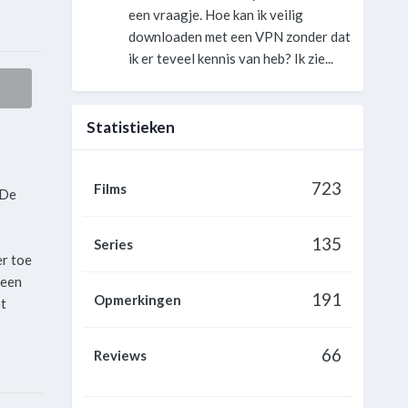
een vraagje. Hoe kan ik veilig
downloaden met een VPN zonder dat
ik er teveel kennis van heb? Ik zie...
Statistieken
723
Films
 De
135
Series
er toe
 een
191
Opmerkingen
et
66
Reviews