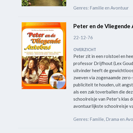
Genres: Familie en Avontuur
Peter en de Vliegende
22-12-76
OVERZICHT
Peter zit in een rolstoel en he
professor Drijfhout (Lex Goud
uitvinder heeft de gewichtloo
zweven via zogenaamde zero-str
publiciteit te houden, uit angs
als een zak toverballen die de
schoolreisje van Peter's klas d
avontuurlijkste schoolreisje v
Genres: Familie, Drama en Av