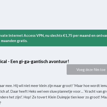
rivate Internet Access VPN, nu slechts €1,75 per maand en ontva
 maanden gratis.
al - Een gi-ga-gantisch avontuur!
Voeg deze film toe
aar mee. Hij wil niet meer klein zijn maar groot! ‘Maar hoe wordt ie
zich af. Daar heeft Heks wel een sluw plannetje voor… ‘Kracht van gr
andere het zijn!’. Hop! Ze tovert Klein Duimpje tien keer zo groot! Maa
?