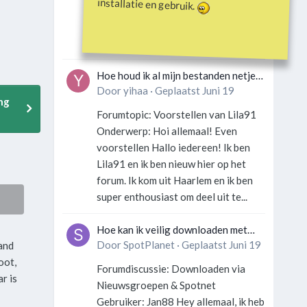
installatie en gebruik.
Gebruiker: SportFan123 Hey
allemaal! Wat is er precies gebeurd
met Davey Hearn? Ik las iets over...
Hoe houd ik al mijn bestanden netjes
georganiseerd zonder gek te
Door
yihaa
·
Geplaatst
Juni 19
ng
worden?
Forumtopic: Voorstellen van Lila91
Onderwerp: Hoi allemaal! Even
voorstellen Hallo iedereen! Ik ben
Lila91 en ik ben nieuw hier op het
forum. Ik kom uit Haarlem en ik ben
super enthousiast om deel uit te...
Hoe kan ik veilig downloaden met
een VPN zonder technische kennis?
Door
SpotPlanet
·
Geplaatst
Juni 19
mand
oot,
Forumdiscussie: Downloaden via
r is
Nieuwsgroepen & Spotnet
Gebruiker: Jan88 Hey allemaal, ik heb