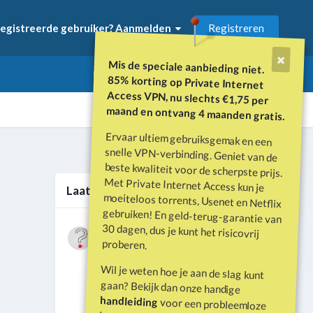
Registreren
egistreerde gebruiker? Aanmelden
Mis de speciale aanbieding niet.
85% korting op Private Internet
Access VPN, nu slechts €1,75 per
maand en ontvang 4 maanden gratis.
Ervaar ultiem gebruiksgemak en een
snelle VPN-verbinding. Geniet van de
beste kwaliteit voor de scherpste prijs.
Met Private Internet Access kun je
moeiteloos torrents, Usenet en Netflix
gebruiken! En geld-terug-garantie van
30 dagen, dus je kunt het risicovrij
Alle activiteit
Laatste berichten
Wat is er gebeurd met Davey Hearn
proberen.
en de vandalisatie van het
Door
Vraagbaak
·
Geplaatst
Juni 21
Washington Reflecting Pool?
Wil je weten hoe je aan de slag kunt
Forumdiscussie: Davey Hearn:
gaan? Bekijk dan onze handige
Former Olympian Denies Vandalising
handleiding
voor een probleemloze
Washington Reflecting Pool