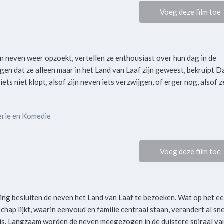
Voeg deze film toe
n neven weer opzoekt, vertellen ze enthousiast over hun dag in de
en dat ze alleen maar in het Land van Laaf zijn geweest, bekruipt D
ts niet klopt, alsof zijn neven iets verzwijgen, of erger nog, alsof z
terie en Komedie
Voeg deze film toe
ing besluiten de neven het Land van Laaf te bezoeken. Wat op het ee
hap lijkt, waarin eenvoud en familie centraal staan, verandert al sne
s. Langzaam worden de neven meegezogen in de duistere spiraal va