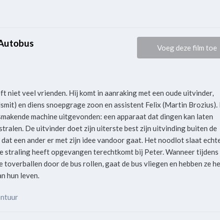
 Autobus
Voeg deze film toe
eft niet veel vrienden. Hij komt in aanraking met een oude uitvinder,
smit) en diens snoepgrage zoon en assistent Felix (Martin Brozius).
smakende machine uitgevonden: een apparaat dat dingen kan laten
alen. De uitvinder doet zijn uiterste best zijn uitvinding buiten de
t dat een ander er met zijn idee vandoor gaat. Het noodlot slaat echt
ze straling heeft opgevangen terechtkomt bij Peter. Wanneer tijdens
e toverballen door de bus rollen, gaat de bus vliegen en hebben ze h
an hun leven.
ontuur