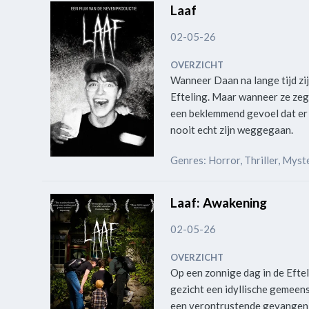
Laaf
02-05-26
OVERZICHT
Wanneer Daan na lange tijd zij
Efteling. Maar wanneer ze zegg
een beklemmend gevoel dat er ie
nooit echt zijn weggegaan.
Genres: Horror, Thriller, Mys
Laaf: Awakening
02-05-26
OVERZICHT
Op een zonnige dag in de Eftel
gezicht een idyllische gemeensc
een verontrustende gevangeni