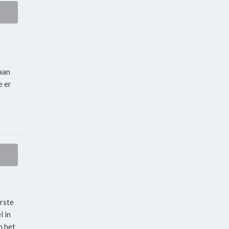
aan
e er
rste
l in
n het