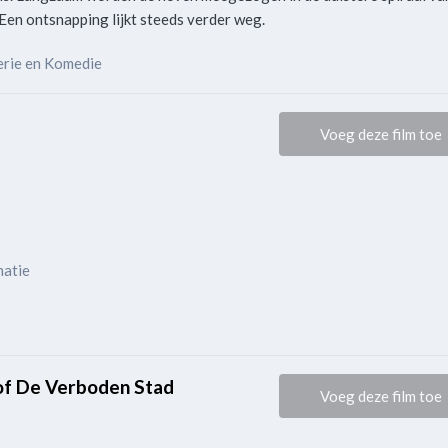
 Een ontsnapping lijkt steeds verder weg.
terie en Komedie
Voeg deze film toe
matie
of De Verboden Stad
Voeg deze film toe