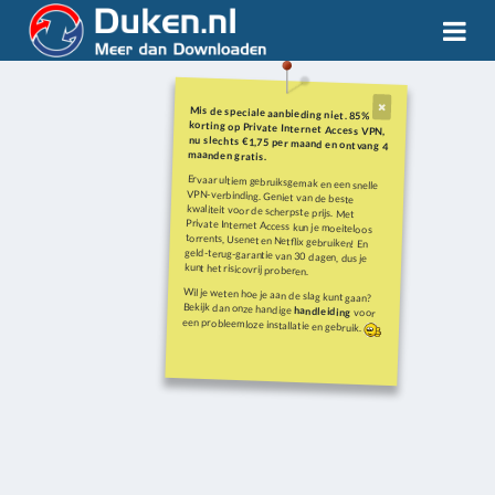
Mis de speciale aanbieding niet. 85%
korting op Private Internet Access VPN,
nu slechts €1,75 per maand en ontvang 4
maanden gratis.
Ervaar ultiem gebruiksgemak en een snelle
VPN-verbinding. Geniet van de beste
kwaliteit voor de scherpste prijs. Met
Private Internet Access kun je moeiteloos
torrents, Usenet en Netflix gebruiken! En
geld-terug-garantie van 30 dagen, dus je
kunt het risicovrij proberen.
Wil je weten hoe je aan de slag kunt gaan?
Bekijk dan onze handige
handleiding
voor
een probleemloze installatie en gebruik.