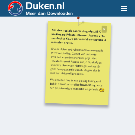
Mis de speciale aanbieding niet. 85%
korting op Private Internet Access VPN,
nu slechts €1,75 per maand en ontvang 4
maanden gratis.
Ervaar ultiem gebruiksgemak en een snelle
VPN-verbinding. Geniet van de beste
kwaliteit voor de scherpste prijs. Met
Private Internet Access kun je moeiteloos
torrents, Usenet en Netflix gebruiken! En
geld-terug-garantie van 30 dagen, dus je
kunt het risicovrij proberen.
Wil je weten hoe je aan de slag kunt gaan?
Bekijk dan onze handige
handleiding
voor
een probleemloze installatie en gebruik.