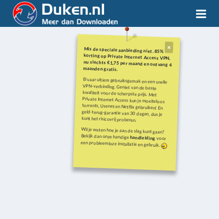
Mis de speciale aanbieding niet. 85%
korting op Private Internet Access VPN,
nu slechts €1,75 per maand en ontvang 4
maanden gratis.
Ervaar ultiem gebruiksgemak en een snelle
VPN-verbinding. Geniet van de beste
kwaliteit voor de scherpste prijs. Met
Private Internet Access kun je moeiteloos
torrents, Usenet en Netflix gebruiken! En
geld-terug-garantie van 30 dagen, dus je
kunt het risicovrij proberen.
Wil je weten hoe je aan de slag kunt gaan?
Bekijk dan onze handige
handleiding
voor
een probleemloze installatie en gebruik.