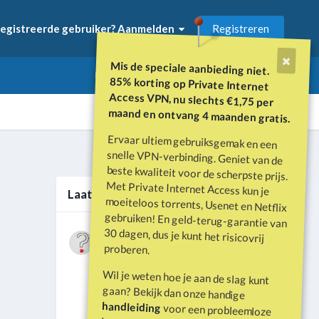
Registreren
egistreerde gebruiker? Aanmelden
Mis de speciale aanbieding niet.
85% korting op Private Internet
Access VPN, nu slechts €1,75 per
maand en ontvang 4 maanden gratis.
Ervaar ultiem gebruiksgemak en een
snelle VPN-verbinding. Geniet van de
beste kwaliteit voor de scherpste prijs.
Met Private Internet Access kun je
moeiteloos torrents, Usenet en Netflix
gebruiken! En geld-terug-garantie van
30 dagen, dus je kunt het risicovrij
Alle activiteit
Laatste berichten
Wat is er gebeurd met Davey Hearn
proberen.
en de vandalisatie van het
Door
Vraagbaak
·
Geplaatst
Juni 21
Washington Reflecting Pool?
Wil je weten hoe je aan de slag kunt
Forumdiscussie: Davey Hearn:
gaan? Bekijk dan onze handige
Former Olympian Denies Vandalising
handleiding
voor een probleemloze
Washington Reflecting Pool