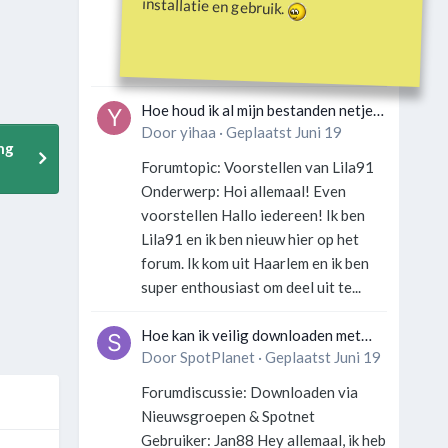
installatie en gebruik.
Gebruiker: SportFan123 Hey
allemaal! Wat is er precies gebeurd
met Davey Hearn? Ik las iets over...
Hoe houd ik al mijn bestanden netjes
georganiseerd zonder gek te
Door
yihaa
·
Geplaatst
Juni 19
ng
worden?
Forumtopic: Voorstellen van Lila91
Onderwerp: Hoi allemaal! Even
voorstellen Hallo iedereen! Ik ben
Lila91 en ik ben nieuw hier op het
forum. Ik kom uit Haarlem en ik ben
super enthousiast om deel uit te...
Hoe kan ik veilig downloaden met
een VPN zonder technische kennis?
Door
SpotPlanet
·
Geplaatst
Juni 19
Forumdiscussie: Downloaden via
Nieuwsgroepen & Spotnet
Gebruiker: Jan88 Hey allemaal, ik heb