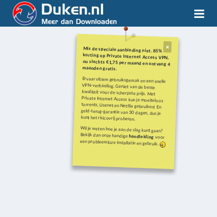
Mis de speciale aanbieding niet. 85%
korting op Private Internet Access VPN,
nu slechts €1,75 per maand en ontvang 4
maanden gratis.
Ervaar ultiem gebruiksgemak en een snelle
VPN-verbinding. Geniet van de beste
kwaliteit voor de scherpste prijs. Met
Private Internet Access kun je moeiteloos
torrents, Usenet en Netflix gebruiken! En
geld-terug-garantie van 30 dagen, dus je
kunt het risicovrij proberen.
Wil je weten hoe je aan de slag kunt gaan?
Bekijk dan onze handige
handleiding
voor
een probleemloze installatie en gebruik.