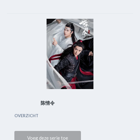
陈情令
OVERZICHT
Voeg deze serie toe