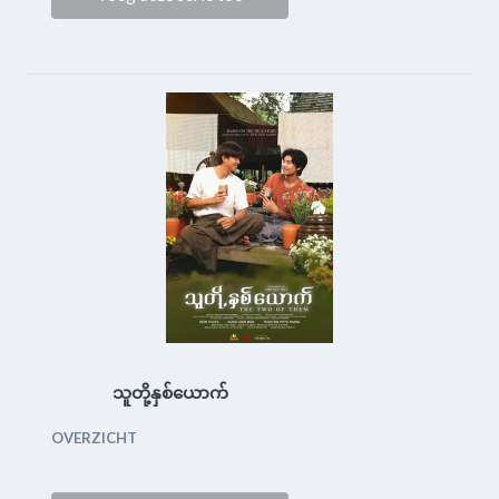
သူတို့နှစ်ယောက်
OVERZICHT