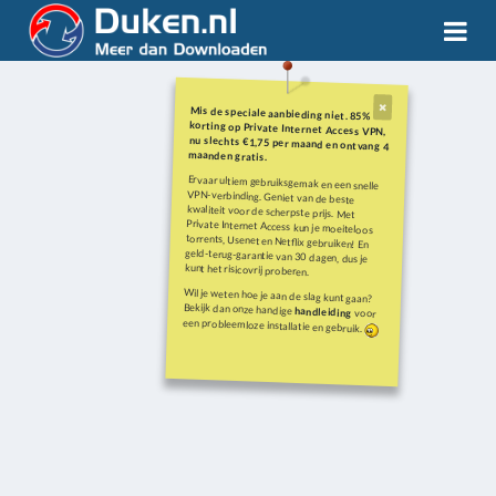
Mis de speciale aanbieding niet. 85%
korting op Private Internet Access VPN,
nu slechts €1,75 per maand en ontvang 4
maanden gratis.
Ervaar ultiem gebruiksgemak en een snelle
VPN-verbinding. Geniet van de beste
kwaliteit voor de scherpste prijs. Met
Private Internet Access kun je moeiteloos
torrents, Usenet en Netflix gebruiken! En
geld-terug-garantie van 30 dagen, dus je
kunt het risicovrij proberen.
Wil je weten hoe je aan de slag kunt gaan?
Bekijk dan onze handige
handleiding
voor
een probleemloze installatie en gebruik.