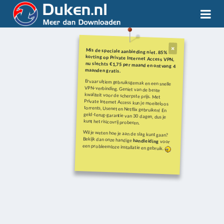
Mis de speciale aanbieding niet. 85%
korting op Private Internet Access VPN,
nu slechts €1,75 per maand en ontvang 4
maanden gratis.
Ervaar ultiem gebruiksgemak en een snelle
VPN-verbinding. Geniet van de beste
kwaliteit voor de scherpste prijs. Met
Private Internet Access kun je moeiteloos
torrents, Usenet en Netflix gebruiken! En
geld-terug-garantie van 30 dagen, dus je
kunt het risicovrij proberen.
Wil je weten hoe je aan de slag kunt gaan?
Bekijk dan onze handige
handleiding
voor
een probleemloze installatie en gebruik.