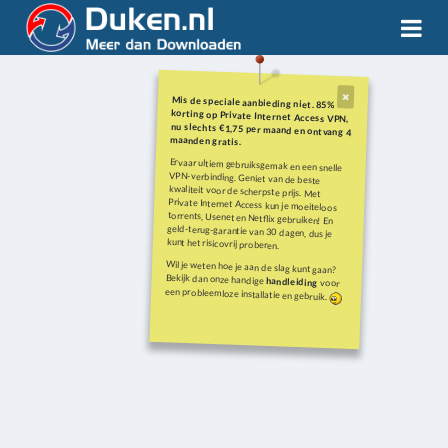
Mis de speciale aanbieding niet. 85%
korting op Private Internet Access VPN,
nu slechts €1,75 per maand en ontvang 4
maanden gratis.
Ervaar ultiem gebruiksgemak en een snelle
VPN-verbinding. Geniet van de beste
kwaliteit voor de scherpste prijs. Met
Private Internet Access kun je moeiteloos
torrents, Usenet en Netflix gebruiken! En
geld-terug-garantie van 30 dagen, dus je
kunt het risicovrij proberen.
Wil je weten hoe je aan de slag kunt gaan?
Bekijk dan onze handige
handleiding
voor
een probleemloze installatie en gebruik.