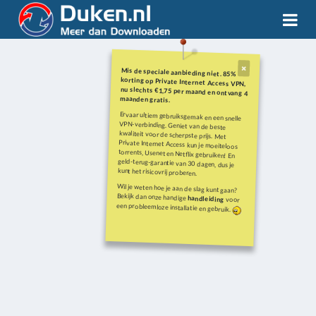
Mis de speciale aanbieding niet. 85%
korting op Private Internet Access VPN,
nu slechts €1,75 per maand en ontvang 4
maanden gratis.
Ervaar ultiem gebruiksgemak en een snelle
VPN-verbinding. Geniet van de beste
kwaliteit voor de scherpste prijs. Met
Private Internet Access kun je moeiteloos
torrents, Usenet en Netflix gebruiken! En
geld-terug-garantie van 30 dagen, dus je
kunt het risicovrij proberen.
Wil je weten hoe je aan de slag kunt gaan?
Bekijk dan onze handige
handleiding
voor
een probleemloze installatie en gebruik.