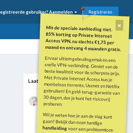
Registreren
egistreerde gebruiker? Aanmelden
Mis de speciale aanbieding niet.
85% korting op Private Internet
Access VPN, nu slechts €1,75 per
maand en ontvang 4 maanden gratis.
Ervaar ultiem gebruiksgemak en een
snelle VPN-verbinding. Geniet van de
beste kwaliteit voor de scherpste prijs.
Met Private Internet Access kun je
moeiteloos torrents, Usenet en Netflix
gebruiken! En geld-terug-garantie van
30 dagen, dus je kunt het risicovrij
Alle activiteit
Laatste berichten
Wat is er gebeurd met Davey Hearn
proberen.
en de vandalisatie van het
Door
Vraagbaak
·
Geplaatst
Juni 21
Washington Reflecting Pool?
Wil je weten hoe je aan de slag kunt
Forumdiscussie: Davey Hearn:
gaan? Bekijk dan onze handige
Former Olympian Denies Vandalising
handleiding
voor een probleemloze
Washington Reflecting Pool