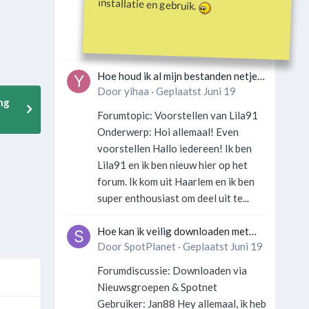
installatie en gebruik.
Gebruiker: SportFan123 Hey
allemaal! Wat is er precies gebeurd
met Davey Hearn? Ik las iets over...
Hoe houd ik al mijn bestanden netjes
georganiseerd zonder gek te
Door
yihaa
·
Geplaatst
Juni 19
ng
worden?
Forumtopic: Voorstellen van Lila91
Onderwerp: Hoi allemaal! Even
voorstellen Hallo iedereen! Ik ben
Lila91 en ik ben nieuw hier op het
forum. Ik kom uit Haarlem en ik ben
super enthousiast om deel uit te...
Hoe kan ik veilig downloaden met
een VPN zonder technische kennis?
Door
SpotPlanet
·
Geplaatst
Juni 19
Forumdiscussie: Downloaden via
Nieuwsgroepen & Spotnet
Gebruiker: Jan88 Hey allemaal, ik heb