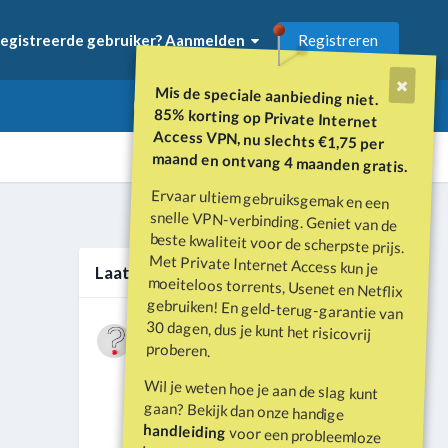
Registreren
egistreerde gebruiker? Aanmelden
Mis de speciale aanbieding niet.
85% korting op Private Internet
Access VPN, nu slechts €1,75 per
maand en ontvang 4 maanden gratis.
Ervaar ultiem gebruiksgemak en een
snelle VPN-verbinding. Geniet van de
beste kwaliteit voor de scherpste prijs.
Met Private Internet Access kun je
moeiteloos torrents, Usenet en Netflix
gebruiken! En geld-terug-garantie van
30 dagen, dus je kunt het risicovrij
Alle activiteit
Laatste berichten
Wat is er gebeurd met Davey Hearn
proberen.
en de vandalisatie van het
Door
Vraagbaak
·
Geplaatst
Juni 21
Washington Reflecting Pool?
Wil je weten hoe je aan de slag kunt
Forumdiscussie: Davey Hearn:
gaan? Bekijk dan onze handige
Former Olympian Denies Vandalising
handleiding
voor een probleemloze
Washington Reflecting Pool