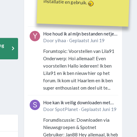
installatie en gebruik.
Gebruiker: SportFan123 Hey
allemaal! Wat is er precies gebeurd
met Davey Hearn? Ik las iets over...
Hoe houd ik al mijn bestanden netjes
georganiseerd zonder gek te
Door
yihaa
·
Geplaatst
Juni 19
ng
worden?
Forumtopic: Voorstellen van Lila91
Onderwerp: Hoi allemaal! Even
voorstellen Hallo iedereen! Ik ben
Lila91 en ik ben nieuw hier op het
forum. Ik kom uit Haarlem en ik ben
super enthousiast om deel uit te...
Hoe kan ik veilig downloaden met
een VPN zonder technische kennis?
Door
SpotPlanet
·
Geplaatst
Juni 19
Forumdiscussie: Downloaden via
Nieuwsgroepen & Spotnet
Gebruiker: Jan88 Hey allemaal, ik heb