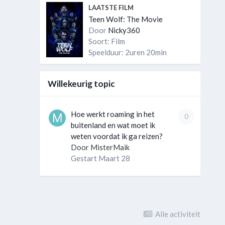
LAATSTE FILM
Teen Wolf: The Movie
Door
Nicky360
Soort: Film
Speelduur: 2uren 20min
Willekeurig topic
Hoe werkt roaming in het
0
buitenland en wat moet ik
weten voordat ik ga reizen?
Door
MisterMaik
Gestart
Maart 28
Alle activiteit