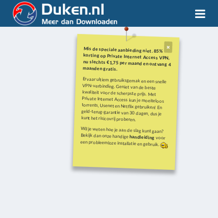
Mis de speciale aanbieding niet. 85%
korting op Private Internet Access VPN,
nu slechts €1,75 per maand en ontvang 4
maanden gratis.
Ervaar ultiem gebruiksgemak en een snelle
VPN-verbinding. Geniet van de beste
kwaliteit voor de scherpste prijs. Met
Private Internet Access kun je moeiteloos
torrents, Usenet en Netflix gebruiken! En
geld-terug-garantie van 30 dagen, dus je
kunt het risicovrij proberen.
Wil je weten hoe je aan de slag kunt gaan?
Bekijk dan onze handige
handleiding
voor
een probleemloze installatie en gebruik.