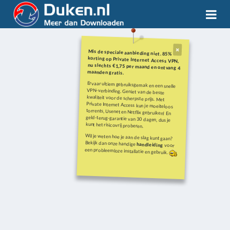
Mis de speciale aanbieding niet. 85%
korting op Private Internet Access VPN,
nu slechts €1,75 per maand en ontvang 4
maanden gratis.
Ervaar ultiem gebruiksgemak en een snelle
VPN-verbinding. Geniet van de beste
kwaliteit voor de scherpste prijs. Met
Private Internet Access kun je moeiteloos
torrents, Usenet en Netflix gebruiken! En
geld-terug-garantie van 30 dagen, dus je
kunt het risicovrij proberen.
Wil je weten hoe je aan de slag kunt gaan?
Bekijk dan onze handige
handleiding
voor
een probleemloze installatie en gebruik.