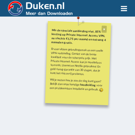
Mis de speciale aanbieding niet. 85%
korting op Private Internet Access VPN,
nu slechts €1,75 per maand en ontvang 4
maanden gratis.
Ervaar ultiem gebruiksgemak en een snelle
VPN-verbinding. Geniet van de beste
kwaliteit voor de scherpste prijs. Met
Private Internet Access kun je moeiteloos
torrents, Usenet en Netflix gebruiken! En
geld-terug-garantie van 30 dagen, dus je
kunt het risicovrij proberen.
Wil je weten hoe je aan de slag kunt gaan?
Bekijk dan onze handige
handleiding
voor
een probleemloze installatie en gebruik.