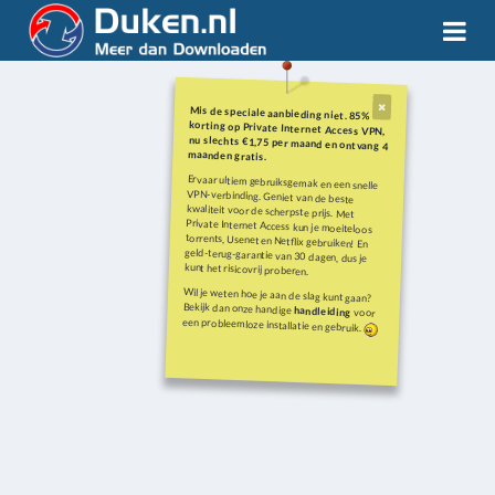
Mis de speciale aanbieding niet. 85%
korting op Private Internet Access VPN,
nu slechts €1,75 per maand en ontvang 4
maanden gratis.
Ervaar ultiem gebruiksgemak en een snelle
VPN-verbinding. Geniet van de beste
kwaliteit voor de scherpste prijs. Met
Private Internet Access kun je moeiteloos
torrents, Usenet en Netflix gebruiken! En
geld-terug-garantie van 30 dagen, dus je
kunt het risicovrij proberen.
Wil je weten hoe je aan de slag kunt gaan?
Bekijk dan onze handige
handleiding
voor
een probleemloze installatie en gebruik.