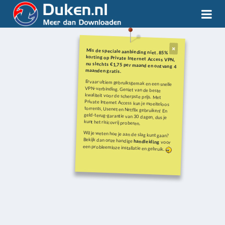
Mis de speciale aanbieding niet. 85%
korting op Private Internet Access VPN,
nu slechts €1,75 per maand en ontvang 4
maanden gratis.
Ervaar ultiem gebruiksgemak en een snelle
VPN-verbinding. Geniet van de beste
kwaliteit voor de scherpste prijs. Met
Private Internet Access kun je moeiteloos
torrents, Usenet en Netflix gebruiken! En
geld-terug-garantie van 30 dagen, dus je
kunt het risicovrij proberen.
Wil je weten hoe je aan de slag kunt gaan?
Bekijk dan onze handige
handleiding
voor
een probleemloze installatie en gebruik.