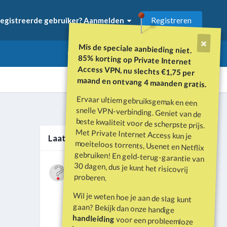
Registreren
egistreerde gebruiker? Aanmelden
Mis de speciale aanbieding niet.
85% korting op Private Internet
Access VPN, nu slechts €1,75 per
maand en ontvang 4 maanden gratis.
Ervaar ultiem gebruiksgemak en een
snelle VPN-verbinding. Geniet van de
beste kwaliteit voor de scherpste prijs.
Met Private Internet Access kun je
moeiteloos torrents, Usenet en Netflix
gebruiken! En geld-terug-garantie van
30 dagen, dus je kunt het risicovrij
Alle activiteit
Laatste berichten
Wat is er gebeurd met Davey Hearn
proberen.
en de vandalisatie van het
Door
Vraagbaak
·
Geplaatst
Juni 21
Washington Reflecting Pool?
Wil je weten hoe je aan de slag kunt
Forumdiscussie: Davey Hearn:
gaan? Bekijk dan onze handige
Former Olympian Denies Vandalising
handleiding
voor een probleemloze
Washington Reflecting Pool