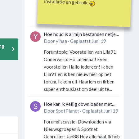
installatie en gebruik.
Gebruiker: SportFan123 Hey
allemaal! Wat is er precies gebeurd
met Davey Hearn? Ik las iets over...
Hoe houd ik al mijn bestanden netjes
georganiseerd zonder gek te
Door
yihaa
·
Geplaatst
Juni 19
ng
worden?
Forumtopic: Voorstellen van Lila91
Onderwerp: Hoi allemaal! Even
voorstellen Hallo iedereen! Ik ben
Lila91 en ik ben nieuw hier op het
forum. Ik kom uit Haarlem en ik ben
super enthousiast om deel uit te...
Hoe kan ik veilig downloaden met
een VPN zonder technische kennis?
Door
SpotPlanet
·
Geplaatst
Juni 19
Forumdiscussie: Downloaden via
Nieuwsgroepen & Spotnet
Gebruiker: Jan88 Hey allemaal, ik heb