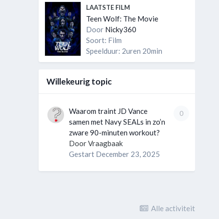
LAATSTE FILM
Teen Wolf: The Movie
Door
Nicky360
Soort: Film
Speelduur: 2uren 20min
Willekeurig topic
Waarom traint JD Vance
0
samen met Navy SEALs in zo’n
zware 90-minuten workout?
Door
Vraagbaak
Gestart
December 23, 2025
Alle activiteit