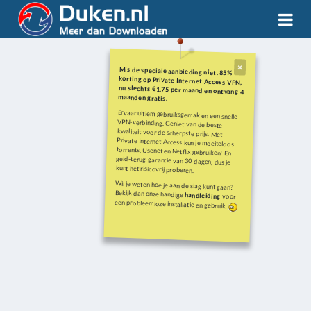
Mis de speciale aanbieding niet. 85%
korting op Private Internet Access VPN,
nu slechts €1,75 per maand en ontvang 4
maanden gratis.
Ervaar ultiem gebruiksgemak en een snelle
VPN-verbinding. Geniet van de beste
kwaliteit voor de scherpste prijs. Met
Private Internet Access kun je moeiteloos
torrents, Usenet en Netflix gebruiken! En
geld-terug-garantie van 30 dagen, dus je
kunt het risicovrij proberen.
Wil je weten hoe je aan de slag kunt gaan?
Bekijk dan onze handige
handleiding
voor
een probleemloze installatie en gebruik.