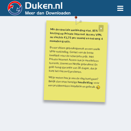
Mis de speciale aanbieding niet. 85%
korting op Private Internet Access VPN,
nu slechts €1,75 per maand en ontvang 4
maanden gratis.
Ervaar ultiem gebruiksgemak en een snelle
VPN-verbinding. Geniet van de beste
kwaliteit voor de scherpste prijs. Met
Private Internet Access kun je moeiteloos
torrents, Usenet en Netflix gebruiken! En
geld-terug-garantie van 30 dagen, dus je
kunt het risicovrij proberen.
Wil je weten hoe je aan de slag kunt gaan?
Bekijk dan onze handige
handleiding
voor
een probleemloze installatie en gebruik.