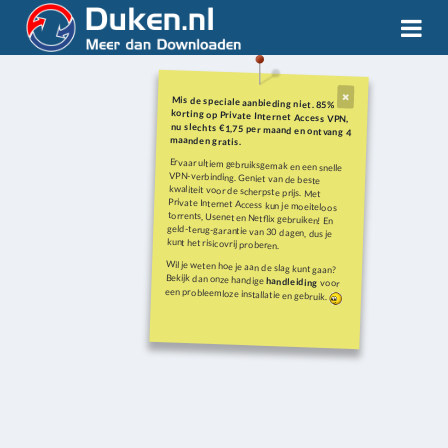
Mis de speciale aanbieding niet. 85%
korting op Private Internet Access VPN,
nu slechts €1,75 per maand en ontvang 4
maanden gratis.
Ervaar ultiem gebruiksgemak en een snelle
VPN-verbinding. Geniet van de beste
kwaliteit voor de scherpste prijs. Met
Private Internet Access kun je moeiteloos
torrents, Usenet en Netflix gebruiken! En
geld-terug-garantie van 30 dagen, dus je
kunt het risicovrij proberen.
Wil je weten hoe je aan de slag kunt gaan?
Bekijk dan onze handige
handleiding
voor
een probleemloze installatie en gebruik.