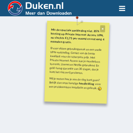
Mis de speciale aanbieding niet. 85%
korting op Private Internet Access VPN,
nu slechts €1,75 per maand en ontvang 4
maanden gratis.
Ervaar ultiem gebruiksgemak en een snelle
VPN-verbinding. Geniet van de beste
kwaliteit voor de scherpste prijs. Met
Private Internet Access kun je moeiteloos
torrents, Usenet en Netflix gebruiken! En
geld-terug-garantie van 30 dagen, dus je
kunt het risicovrij proberen.
Wil je weten hoe je aan de slag kunt gaan?
Bekijk dan onze handige
handleiding
voor
een probleemloze installatie en gebruik.