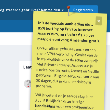
Registreren
egistreerde gebruiker? Aanmelden
Mis de speciale aanbieding niet.
85% korting op Private Internet
Access VPN, nu slechts €1,75 per
maand en ontvang 4 maanden gratis.
Ervaar ultiem gebruiksgemak en een
snelle VPN-verbinding. Geniet van de
beste kwaliteit voor de scherpste prijs.
Met Private Internet Access kun je
moeiteloos torrents, Usenet en Netflix
gebruiken! En geld-terug-garantie van
30 dagen, dus je kunt het risicovrij
Alle activiteit
Laatste berichten
Wat is er gebeurd met Davey Hearn
proberen.
en de vandalisatie van het
Door
Vraagbaak
·
Geplaatst
Juni 21
Washington Reflecting Pool?
Wil je weten hoe je aan de slag kunt
Forumdiscussie: Davey Hearn:
gaan? Bekijk dan onze handige
Former Olympian Denies Vandalising
handleiding
voor een probleemloze
Washington Reflecting Pool