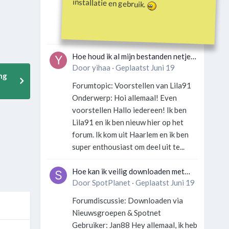
installatie en gebruik.
Gebruiker: SportFan123 Hey
allemaal! Wat is er precies gebeurd
met Davey Hearn? Ik las iets over...
Hoe houd ik al mijn bestanden netjes
georganiseerd zonder gek te
Door
yihaa
·
Geplaatst
Juni 19
ng
worden?
Forumtopic: Voorstellen van Lila91
Onderwerp: Hoi allemaal! Even
voorstellen Hallo iedereen! Ik ben
Lila91 en ik ben nieuw hier op het
forum. Ik kom uit Haarlem en ik ben
super enthousiast om deel uit te...
Hoe kan ik veilig downloaden met
een VPN zonder technische kennis?
Door
SpotPlanet
·
Geplaatst
Juni 19
Forumdiscussie: Downloaden via
Nieuwsgroepen & Spotnet
Gebruiker: Jan88 Hey allemaal, ik heb