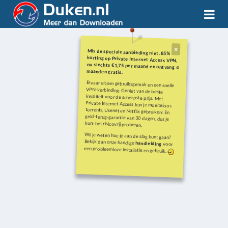
Mis de speciale aanbieding niet. 85%
korting op Private Internet Access VPN,
nu slechts €1,75 per maand en ontvang 4
maanden gratis.
Ervaar ultiem gebruiksgemak en een snelle
VPN-verbinding. Geniet van de beste
kwaliteit voor de scherpste prijs. Met
Private Internet Access kun je moeiteloos
torrents, Usenet en Netflix gebruiken! En
geld-terug-garantie van 30 dagen, dus je
kunt het risicovrij proberen.
Wil je weten hoe je aan de slag kunt gaan?
Bekijk dan onze handige
handleiding
voor
een probleemloze installatie en gebruik.