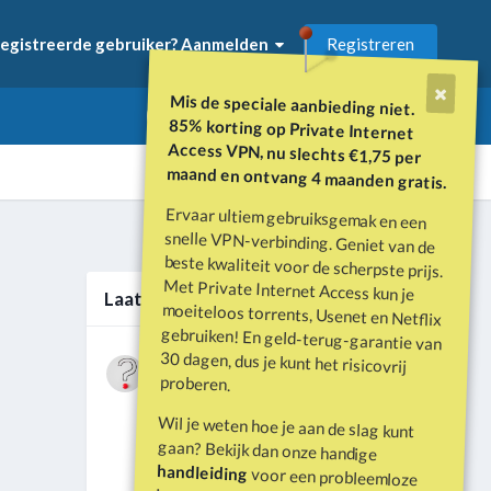
Registreren
egistreerde gebruiker? Aanmelden
Mis de speciale aanbieding niet.
85% korting op Private Internet
Access VPN, nu slechts €1,75 per
maand en ontvang 4 maanden gratis.
Ervaar ultiem gebruiksgemak en een
snelle VPN-verbinding. Geniet van de
beste kwaliteit voor de scherpste prijs.
Met Private Internet Access kun je
moeiteloos torrents, Usenet en Netflix
gebruiken! En geld-terug-garantie van
30 dagen, dus je kunt het risicovrij
Alle activiteit
Laatste berichten
Wat is er gebeurd met Davey Hearn
proberen.
en de vandalisatie van het
Door
Vraagbaak
·
Geplaatst
Juni 21
Washington Reflecting Pool?
Wil je weten hoe je aan de slag kunt
Forumdiscussie: Davey Hearn:
gaan? Bekijk dan onze handige
Former Olympian Denies Vandalising
handleiding
voor een probleemloze
Washington Reflecting Pool