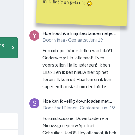
installatie en gebruik.
Gebruiker: SportFan123 Hey
allemaal! Wat is er precies gebeurd
met Davey Hearn? Ik las iets over...
Hoe houd ik al mijn bestanden netjes
georganiseerd zonder gek te
Door
yihaa
·
Geplaatst
Juni 19
ng
worden?
Forumtopic: Voorstellen van Lila91
Onderwerp: Hoi allemaal! Even
voorstellen Hallo iedereen! Ik ben
Lila91 en ik ben nieuw hier op het
forum. Ik kom uit Haarlem en ik ben
super enthousiast om deel uit te...
Hoe kan ik veilig downloaden met
een VPN zonder technische kennis?
Door
SpotPlanet
·
Geplaatst
Juni 19
Forumdiscussie: Downloaden via
Nieuwsgroepen & Spotnet
Gebruiker: Jan88 Hey allemaal, ik heb