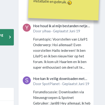
installatie en gebruik.
Gebruiker: SportFan123 Hey
allemaal! Wat is er precies gebeurd
met Davey Hearn? Ik las iets over...
Hoe houd ik al mijn bestanden netjes
georganiseerd zonder gek te
Door
yihaa
·
Geplaatst
Juni 19
ng
worden?
Forumtopic: Voorstellen van Lila91
Onderwerp: Hoi allemaal! Even
voorstellen Hallo iedereen! Ik ben
Lila91 en ik ben nieuw hier op het
forum. Ik kom uit Haarlem en ik ben
super enthousiast om deel uit te...
Hoe kan ik veilig downloaden met
een VPN zonder technische kennis?
Door
SpotPlanet
·
Geplaatst
Juni 19
Forumdiscussie: Downloaden via
Nieuwsgroepen & Spotnet
Gebruiker: Jan88 Hey allemaal, ik heb