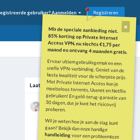
Registreren
egistreerde gebruiker? Aanmelden
Mis de speciale aanbieding niet.
85% korting op Private Internet
Access VPN, nu slechts €1,75 per
maand en ontvang 4 maanden gratis.
Ervaar ultiem gebruiksgemak en een
snelle VPN-verbinding. Geniet van de
beste kwaliteit voor de scherpste prijs.
Met Private Internet Access kun je
moeiteloos torrents, Usenet en Netflix
gebruiken! En geld-terug-garantie van
30 dagen, dus je kunt het risicovrij
Alle activiteit
Laatste berichten
Wat is er gebeurd met Davey Hearn
proberen.
en de vandalisatie van het
Door
Vraagbaak
·
Geplaatst
Juni 21
Washington Reflecting Pool?
Wil je weten hoe je aan de slag kunt
Forumdiscussie: Davey Hearn:
gaan? Bekijk dan onze handige
Former Olympian Denies Vandalising
handleiding
voor een probleemloze
Washington Reflecting Pool