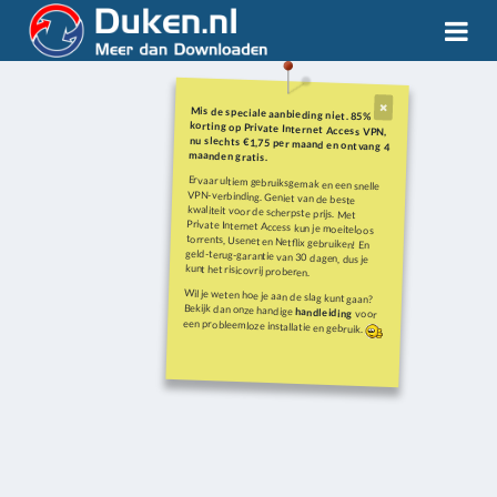
Mis de speciale aanbieding niet. 85%
korting op Private Internet Access VPN,
nu slechts €1,75 per maand en ontvang 4
maanden gratis.
Ervaar ultiem gebruiksgemak en een snelle
VPN-verbinding. Geniet van de beste
kwaliteit voor de scherpste prijs. Met
Private Internet Access kun je moeiteloos
torrents, Usenet en Netflix gebruiken! En
geld-terug-garantie van 30 dagen, dus je
kunt het risicovrij proberen.
Wil je weten hoe je aan de slag kunt gaan?
Bekijk dan onze handige
handleiding
voor
een probleemloze installatie en gebruik.