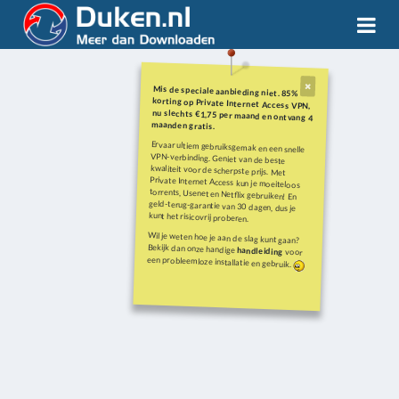
Mis de speciale aanbieding niet. 85%
korting op Private Internet Access VPN,
nu slechts €1,75 per maand en ontvang 4
maanden gratis.
Ervaar ultiem gebruiksgemak en een snelle
VPN-verbinding. Geniet van de beste
kwaliteit voor de scherpste prijs. Met
Private Internet Access kun je moeiteloos
torrents, Usenet en Netflix gebruiken! En
geld-terug-garantie van 30 dagen, dus je
kunt het risicovrij proberen.
Wil je weten hoe je aan de slag kunt gaan?
Bekijk dan onze handige
handleiding
voor
een probleemloze installatie en gebruik.