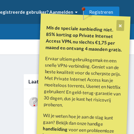
Registreren
egistreerde gebruiker? Aanmelden
Mis de speciale aanbieding niet.
85% korting op Private Internet
Access VPN, nu slechts €1,75 per
maand en ontvang 4 maanden gratis.
Ervaar ultiem gebruiksgemak en een
snelle VPN-verbinding. Geniet van de
beste kwaliteit voor de scherpste prijs.
Met Private Internet Access kun je
moeiteloos torrents, Usenet en Netflix
gebruiken! En geld-terug-garantie van
30 dagen, dus je kunt het risicovrij
Alle activiteit
Laatste berichten
Wat is er gebeurd met Davey Hearn
proberen.
en de vandalisatie van het
Door
Vraagbaak
·
Geplaatst
Juni 21
Washington Reflecting Pool?
Wil je weten hoe je aan de slag kunt
Forumdiscussie: Davey Hearn:
gaan? Bekijk dan onze handige
Former Olympian Denies Vandalising
handleiding
voor een probleemloze
Washington Reflecting Pool