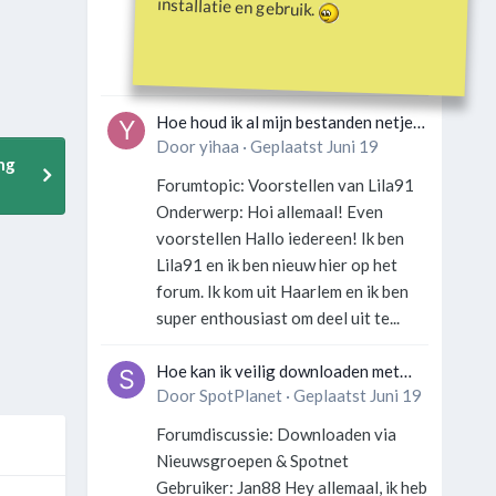
installatie en gebruik.
Gebruiker: SportFan123 Hey
allemaal! Wat is er precies gebeurd
met Davey Hearn? Ik las iets over...
Hoe houd ik al mijn bestanden netjes
georganiseerd zonder gek te
Door
yihaa
·
Geplaatst
Juni 19
ng
worden?
Forumtopic: Voorstellen van Lila91
Onderwerp: Hoi allemaal! Even
voorstellen Hallo iedereen! Ik ben
Lila91 en ik ben nieuw hier op het
forum. Ik kom uit Haarlem en ik ben
super enthousiast om deel uit te...
Hoe kan ik veilig downloaden met
een VPN zonder technische kennis?
Door
SpotPlanet
·
Geplaatst
Juni 19
Forumdiscussie: Downloaden via
Nieuwsgroepen & Spotnet
Gebruiker: Jan88 Hey allemaal, ik heb