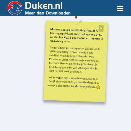
Mis de speciale aanbieding niet. 85%
korting op Private Internet Access VPN,
nu slechts €1,75 per maand en ontvang 4
maanden gratis.
Ervaar ultiem gebruiksgemak en een snelle
VPN-verbinding. Geniet van de beste
kwaliteit voor de scherpste prijs. Met
Private Internet Access kun je moeiteloos
torrents, Usenet en Netflix gebruiken! En
geld-terug-garantie van 30 dagen, dus je
kunt het risicovrij proberen.
Wil je weten hoe je aan de slag kunt gaan?
Bekijk dan onze handige
handleiding
voor
een probleemloze installatie en gebruik.