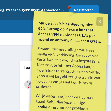
Registreren
egistreerde gebruiker? Aanmelden
Mis de speciale aanbieding niet.
85% korting op Private Internet
Access VPN, nu slechts €1,75 per
maand en ontvang 4 maanden gratis.
Ervaar ultiem gebruiksgemak en een
snelle VPN-verbinding. Geniet van de
beste kwaliteit voor de scherpste prijs.
Met Private Internet Access kun je
moeiteloos torrents, Usenet en Netflix
gebruiken! En geld-terug-garantie van
30 dagen, dus je kunt het risicovrij
Alle activiteit
Laatste berichten
Wat is er gebeurd met Davey Hearn
proberen.
en de vandalisatie van het
Door
Vraagbaak
·
Geplaatst
Juni 21
Washington Reflecting Pool?
Wil je weten hoe je aan de slag kunt
Forumdiscussie: Davey Hearn:
gaan? Bekijk dan onze handige
Former Olympian Denies Vandalising
handleiding
voor een probleemloze
Washington Reflecting Pool