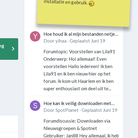
installatie en gebruik.
Gebruiker: SportFan123 Hey
allemaal! Wat is er precies gebeurd
met Davey Hearn? Ik las iets over...
Hoe houd ik al mijn bestanden netjes
georganiseerd zonder gek te
Door
yihaa
·
Geplaatst
Juni 19
ng
worden?
Forumtopic: Voorstellen van Lila91
Onderwerp: Hoi allemaal! Even
voorstellen Hallo iedereen! Ik ben
Lila91 en ik ben nieuw hier op het
forum. Ik kom uit Haarlem en ik ben
super enthousiast om deel uit te...
Hoe kan ik veilig downloaden met
een VPN zonder technische kennis?
Door
SpotPlanet
·
Geplaatst
Juni 19
Forumdiscussie: Downloaden via
Nieuwsgroepen & Spotnet
Gebruiker: Jan88 Hey allemaal, ik heb