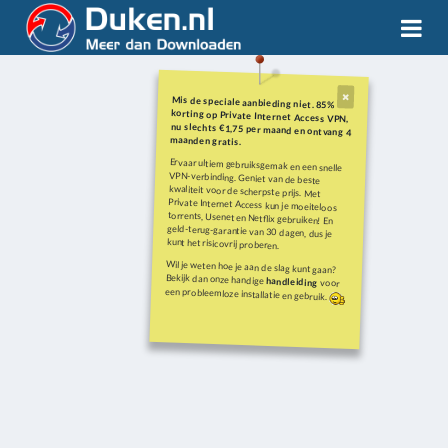
Mis de speciale aanbieding niet. 85%
korting op Private Internet Access VPN,
nu slechts €1,75 per maand en ontvang 4
maanden gratis.
Ervaar ultiem gebruiksgemak en een snelle
VPN-verbinding. Geniet van de beste
kwaliteit voor de scherpste prijs. Met
Private Internet Access kun je moeiteloos
torrents, Usenet en Netflix gebruiken! En
geld-terug-garantie van 30 dagen, dus je
kunt het risicovrij proberen.
Wil je weten hoe je aan de slag kunt gaan?
Bekijk dan onze handige
handleiding
voor
een probleemloze installatie en gebruik.