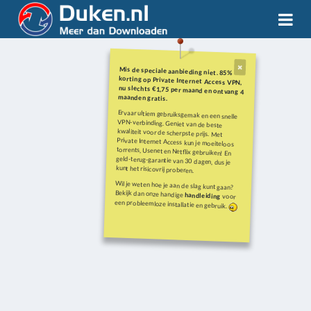
Mis de speciale aanbieding niet. 85%
korting op Private Internet Access VPN,
nu slechts €1,75 per maand en ontvang 4
maanden gratis.
Ervaar ultiem gebruiksgemak en een snelle
VPN-verbinding. Geniet van de beste
kwaliteit voor de scherpste prijs. Met
Private Internet Access kun je moeiteloos
torrents, Usenet en Netflix gebruiken! En
geld-terug-garantie van 30 dagen, dus je
kunt het risicovrij proberen.
Wil je weten hoe je aan de slag kunt gaan?
Bekijk dan onze handige
handleiding
voor
een probleemloze installatie en gebruik.