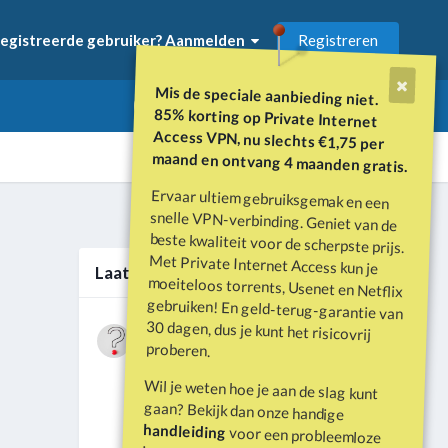
Registreren
egistreerde gebruiker? Aanmelden
Mis de speciale aanbieding niet.
85% korting op Private Internet
Access VPN, nu slechts €1,75 per
maand en ontvang 4 maanden gratis.
Ervaar ultiem gebruiksgemak en een
snelle VPN-verbinding. Geniet van de
beste kwaliteit voor de scherpste prijs.
Met Private Internet Access kun je
moeiteloos torrents, Usenet en Netflix
gebruiken! En geld-terug-garantie van
30 dagen, dus je kunt het risicovrij
Alle activiteit
Laatste berichten
Wat is er gebeurd met Davey Hearn
proberen.
en de vandalisatie van het
Door
Vraagbaak
·
Geplaatst
Juni 21
Washington Reflecting Pool?
Wil je weten hoe je aan de slag kunt
Forumdiscussie: Davey Hearn:
gaan? Bekijk dan onze handige
Former Olympian Denies Vandalising
handleiding
voor een probleemloze
Washington Reflecting Pool