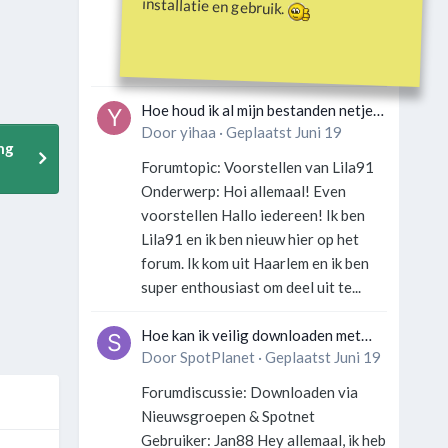
installatie en gebruik.
Gebruiker: SportFan123 Hey
allemaal! Wat is er precies gebeurd
met Davey Hearn? Ik las iets over...
Hoe houd ik al mijn bestanden netjes
georganiseerd zonder gek te
Door
yihaa
·
Geplaatst
Juni 19
ng
worden?
Forumtopic: Voorstellen van Lila91
Onderwerp: Hoi allemaal! Even
voorstellen Hallo iedereen! Ik ben
Lila91 en ik ben nieuw hier op het
forum. Ik kom uit Haarlem en ik ben
super enthousiast om deel uit te...
Hoe kan ik veilig downloaden met
een VPN zonder technische kennis?
Door
SpotPlanet
·
Geplaatst
Juni 19
Forumdiscussie: Downloaden via
Nieuwsgroepen & Spotnet
Gebruiker: Jan88 Hey allemaal, ik heb