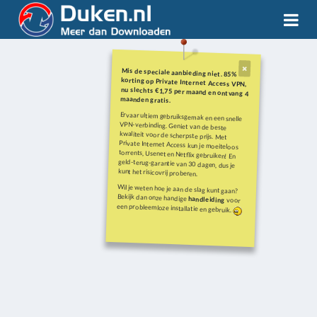
Mis de speciale aanbieding niet. 85%
korting op Private Internet Access VPN,
nu slechts €1,75 per maand en ontvang 4
maanden gratis.
Ervaar ultiem gebruiksgemak en een snelle
VPN-verbinding. Geniet van de beste
kwaliteit voor de scherpste prijs. Met
Private Internet Access kun je moeiteloos
torrents, Usenet en Netflix gebruiken! En
geld-terug-garantie van 30 dagen, dus je
kunt het risicovrij proberen.
Wil je weten hoe je aan de slag kunt gaan?
Bekijk dan onze handige
handleiding
voor
een probleemloze installatie en gebruik.