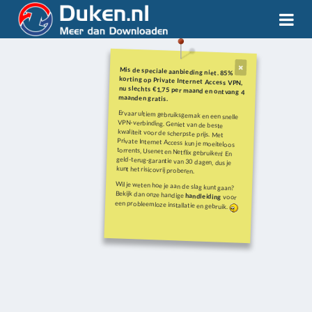
Mis de speciale aanbieding niet. 85%
korting op Private Internet Access VPN,
nu slechts €1,75 per maand en ontvang 4
maanden gratis.
Ervaar ultiem gebruiksgemak en een snelle
VPN-verbinding. Geniet van de beste
kwaliteit voor de scherpste prijs. Met
Private Internet Access kun je moeiteloos
torrents, Usenet en Netflix gebruiken! En
geld-terug-garantie van 30 dagen, dus je
kunt het risicovrij proberen.
Wil je weten hoe je aan de slag kunt gaan?
Bekijk dan onze handige
handleiding
voor
een probleemloze installatie en gebruik.