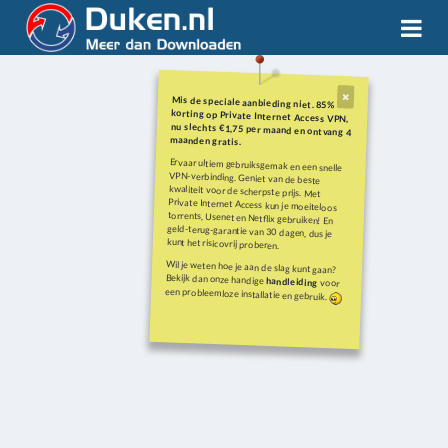
Mis de speciale aanbieding niet. 85%
korting op Private Internet Access VPN,
nu slechts €1,75 per maand en ontvang 4
maanden gratis.
Ervaar ultiem gebruiksgemak en een snelle
VPN-verbinding. Geniet van de beste
kwaliteit voor de scherpste prijs. Met
Private Internet Access kun je moeiteloos
torrents, Usenet en Netflix gebruiken! En
geld-terug-garantie van 30 dagen, dus je
kunt het risicovrij proberen.
Wil je weten hoe je aan de slag kunt gaan?
Bekijk dan onze handige
handleiding
voor
een probleemloze installatie en gebruik.