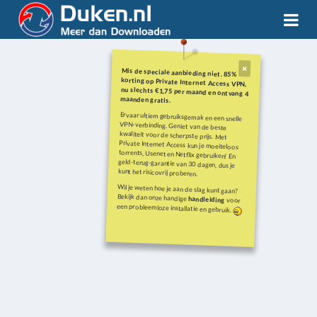
Mis de speciale aanbieding niet. 85%
korting op Private Internet Access VPN,
nu slechts €1,75 per maand en ontvang 4
maanden gratis.
Ervaar ultiem gebruiksgemak en een snelle
VPN-verbinding. Geniet van de beste
kwaliteit voor de scherpste prijs. Met
Private Internet Access kun je moeiteloos
torrents, Usenet en Netflix gebruiken! En
geld-terug-garantie van 30 dagen, dus je
kunt het risicovrij proberen.
Wil je weten hoe je aan de slag kunt gaan?
Bekijk dan onze handige
handleiding
voor
een probleemloze installatie en gebruik.