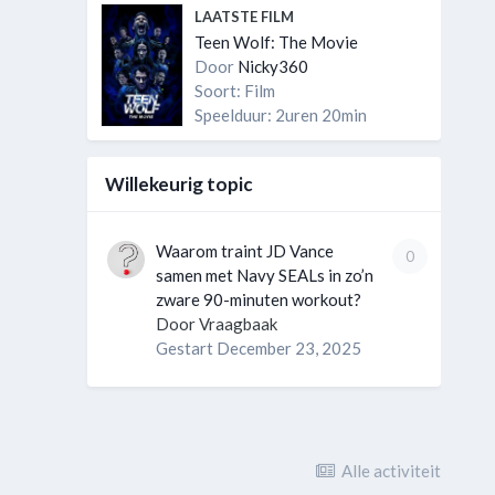
LAATSTE FILM
Teen Wolf: The Movie
Door
Nicky360
Soort: Film
Speelduur: 2uren 20min
Willekeurig topic
Waarom traint JD Vance
0
samen met Navy SEALs in zo’n
zware 90-minuten workout?
Door
Vraagbaak
Gestart
December 23, 2025
Alle activiteit