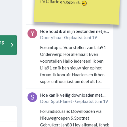
installatie en gebruik.
Gebruiker: SportFan123 Hey
allemaal! Wat is er precies gebeurd
met Davey Hearn? Ik las iets over...
Hoe houd ik al mijn bestanden netjes
georganiseerd zonder gek te
Door
yihaa
·
Geplaatst
Juni 19
ng
worden?
Forumtopic: Voorstellen van Lila91
Onderwerp: Hoi allemaal! Even
voorstellen Hallo iedereen! Ik ben
Lila91 en ik ben nieuw hier op het
forum. Ik kom uit Haarlem en ik ben
super enthousiast om deel uit te...
Hoe kan ik veilig downloaden met
een VPN zonder technische kennis?
Door
SpotPlanet
·
Geplaatst
Juni 19
Forumdiscussie: Downloaden via
Nieuwsgroepen & Spotnet
Gebruiker: Jan88 Hey allemaal, ik heb