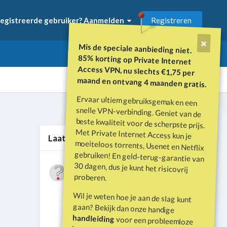
Registreren
egistreerde gebruiker? Aanmelden
Mis de speciale aanbieding niet.
85% korting op Private Internet
Access VPN, nu slechts €1,75 per
maand en ontvang 4 maanden gratis.
Ervaar ultiem gebruiksgemak en een
snelle VPN-verbinding. Geniet van de
beste kwaliteit voor de scherpste prijs.
Met Private Internet Access kun je
moeiteloos torrents, Usenet en Netflix
gebruiken! En geld-terug-garantie van
30 dagen, dus je kunt het risicovrij
Alle activiteit
Laatste berichten
Wat is er gebeurd met Davey Hearn
proberen.
en de vandalisatie van het
Door
Vraagbaak
·
Geplaatst
Juni 21
Washington Reflecting Pool?
Wil je weten hoe je aan de slag kunt
Forumdiscussie: Davey Hearn:
gaan? Bekijk dan onze handige
Former Olympian Denies Vandalising
handleiding
voor een probleemloze
Washington Reflecting Pool