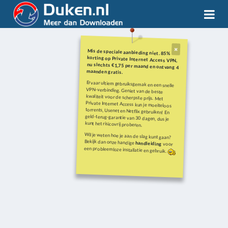
Mis de speciale aanbieding niet. 85%
korting op Private Internet Access VPN,
nu slechts €1,75 per maand en ontvang 4
maanden gratis.
Ervaar ultiem gebruiksgemak en een snelle
VPN-verbinding. Geniet van de beste
kwaliteit voor de scherpste prijs. Met
Private Internet Access kun je moeiteloos
torrents, Usenet en Netflix gebruiken! En
geld-terug-garantie van 30 dagen, dus je
kunt het risicovrij proberen.
Wil je weten hoe je aan de slag kunt gaan?
Bekijk dan onze handige
handleiding
voor
een probleemloze installatie en gebruik.